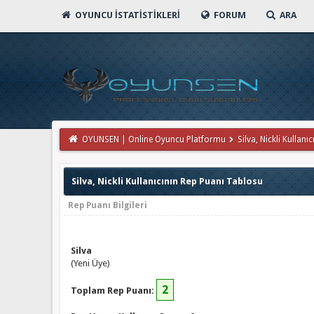
OYUNCU İSTATISTIKLERI
FORUM
ARA
OYUNSEN | Online Oyuncu Platformu
Silva, Nickli Kullanıc
Silva, Nickli Kullanıcının Rep Puanı Tablosu
Rep Puanı Bilgileri
Silva
(Yeni Üye)
2
Toplam Rep Puanı: